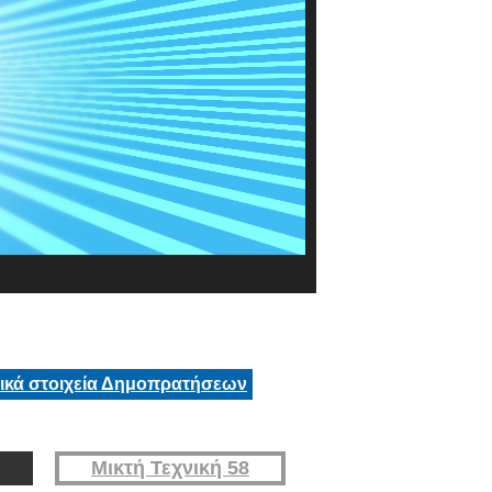
τικά στοιχεία Δημοπρατήσεων
Μικτή Τεχνική 58