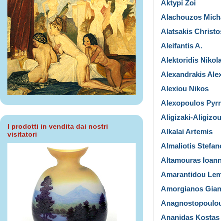
Aktypi Zoi
Alachouzos Micha
Alatsakis Christo
Aleifantis A.
Alektoridis Nikol
Alexandrakis Ale
Alexiou Nikos
Alexopoulos Pyr
Aligizaki-Aligizou
I prodotti in vendita dai nostri
Alkalai Artemis
visitatori
Almaliotis Stefan
Altamouras Ioann
Amarantidou Le
Amorgianos Gian
Anagnostopoulou
Ananidas Kostas