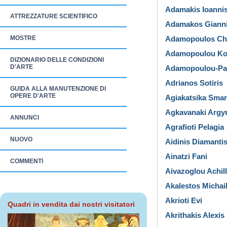
Adamakis Ioanni
ATTREZZATURE SCIENTIFICO
Adamakos Giann
MOSTRE
Adamopoulos Chr
Adamopoulou Kos
DIZIONARIO DELLE CONDIZIONI
D'ARTE
Adamopoulou-Pap
Adrianos Sotiris
GUIDA ALLA MANUTENZIONE DI
OPERE D'ARTE
Agiakatsika Sma
Agkavanaki Argyr
ANNUNCI
Agrafioti Pelagia
NUOVO
Aidinis Diamanti
Ainatzi Fani
COMMENTI
Aivazoglou Achil
Akalestos Michai
Akrioti Evi
Quadri in vendita dai nostri visitatori
Akrithakis Alexis