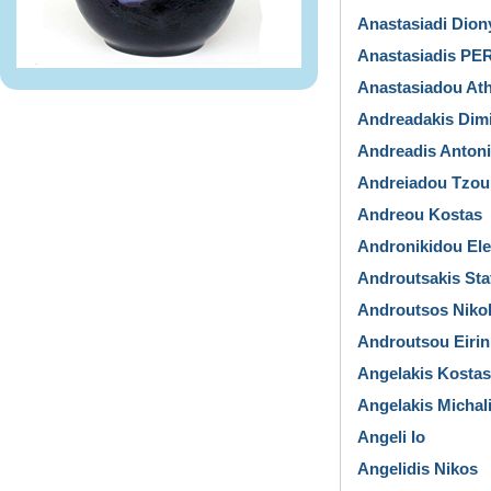
Anastasiadi Dion
Anastasiadis PE
Anastasiadou At
Andreadakis Dimi
Andreadis Anton
Andreiadou Tzoul
Andreou Kostas
Andronikidou Ele
Androutsakis Sta
Androutsos Niko
Androutsou Eirin
Angelakis Kostas
Angelakis Michal
Angeli Io
Angelidis Nikos