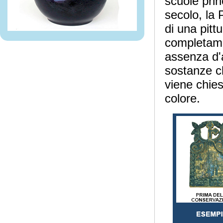
scuole prin
secolo, la
di una pitt
completame
assenza d'
sostanze ch
viene chies
colore.