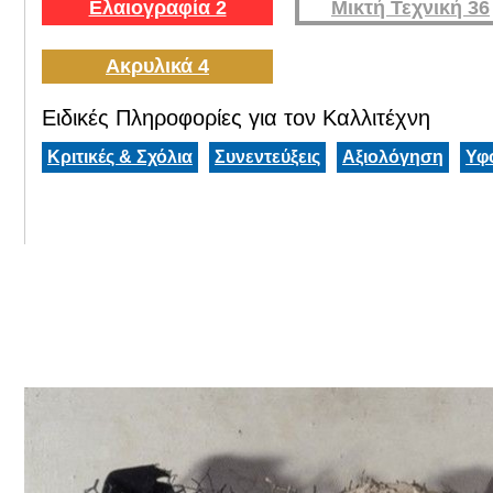
Ελαιογραφία 2
Μικτή Τεχνική 36
Ακρυλικά 4
Ειδικές Πληροφορίες για τον Καλλιτέχνη
Κριτικές & Σχόλια
Συνεντεύξεις
Αξιολόγηση
Υφ