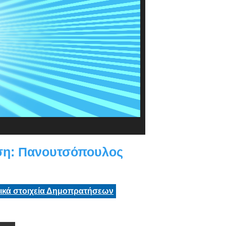
ση: Πανουτσόπουλος
τικά στοιχεία Δημοπρατήσεων