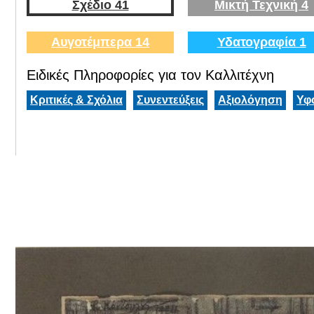
Σχέδιο 41
Μικτή Τεχνική 4
Αυγοτέμπερα 14
Υδατογραφία 1
Ειδικές Πληροφορίες για τον Καλλιτέχνη
Κριτικές & Σχόλια
Συνεντεύξεις
Αξιολόγηση
Υφ