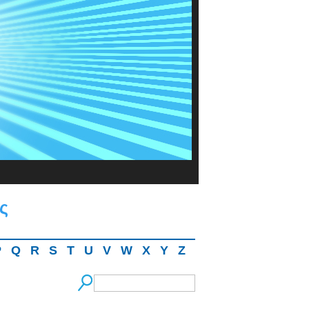
ς
P
Q
R
S
T
U
V
W
X
Y
Z