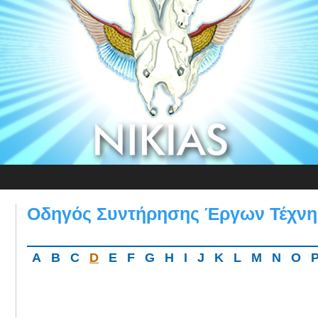
Οδηγός Συντήρησης Έργων Τέχνη
A
B
C
D
E
F
G
H
I
J
K
L
M
N
O