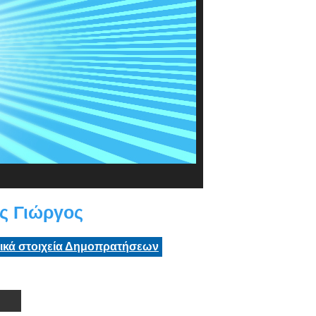
ς Γιώργος
τικά στοιχεία Δημοπρατήσεων