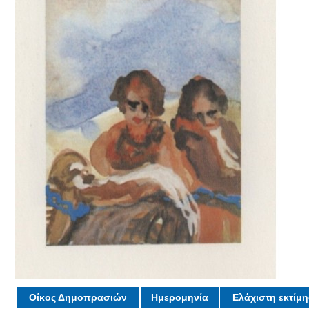
Οίκος Δημοπρασιών
Ημερομηνία
Ελάχιστη εκτίμ