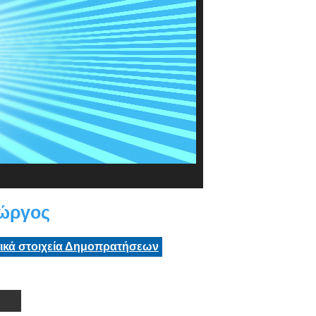
ιώργος
τικά στοιχεία Δημοπρατήσεων