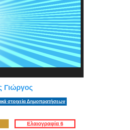
ς Γιώργος
τικά στοιχεία Δημοπρατήσεων
Ελαιογραφία 6