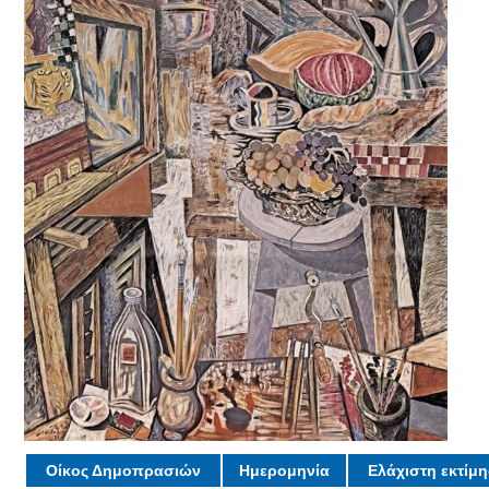
Οίκος Δημοπρασιών
Ημερομηνία
Ελάχιστη εκτίμ