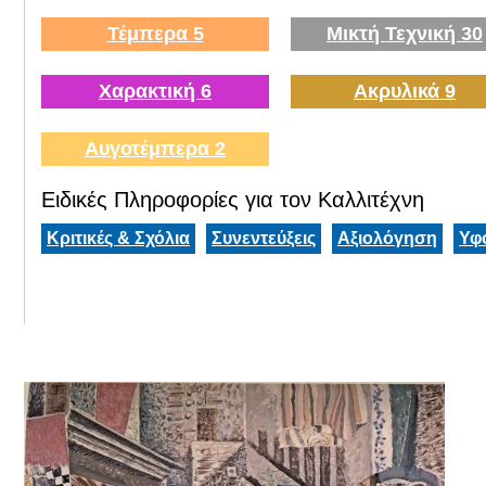
Τέμπερα 5
Μικτή Τεχνική 30
Χαρακτική 6
Ακρυλικά 9
Αυγοτέμπερα 2
Ειδικές Πληροφορίες για τον Καλλιτέχνη
Κριτικές & Σχόλια
Συνεντεύξεις
Αξιολόγηση
Υφ