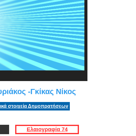
ιάκος -Γκίκας Νίκος
τικά στοιχεία Δημοπρατήσεων
Ελαιογραφία 74