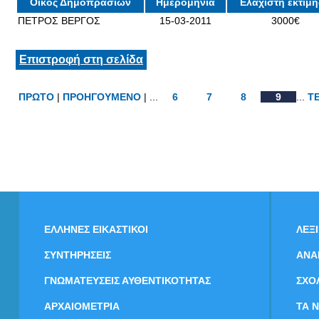
Οίκος Δημοπρασιών
Ημερομηνία
Ελάχιστη εκτίμ
ΠΕΤΡΟΣ ΒΕΡΓΟΣ
15-03-2011
3000€
Επιστροφή στη σελίδα
ΠΡΩΤΟ
|
ΠΡΟΗΓΟΥΜΕΝΟ
| ...
6
7
8
9
...
Τ
ΕΛΛΗΝΕΣ ΕΙΚΑΣΤΙΚΟΙ
ΛΕΞ
ΣΥΝΤΗΡΗΣΕΙΣ
ΑΝΑ
ΓΝΩΜΑΤΕΥΣΕΙΣ ΑΥΘΕΝΤΙΚΟΤΗΤΑΣ
ΣΧΟ
ΑΡΧΑΙΟΜΕΤΡΙΑ
ΤΑ 