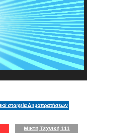
τικά στοιχεία Δημοπρατήσεων
Μικτή Τεχνική 111