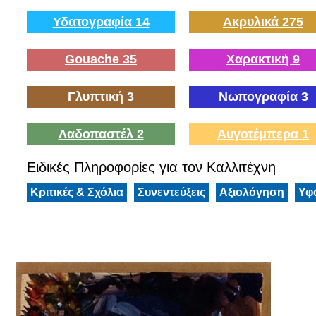
Υδατογραφία 14
Ακρυλικά 275
Gouache 35
Χαρακτική 9
Γλυπτική 3
Νωπογραφία 3
Λαδοπαστέλ 2
Αυγοτέμπερα 1
Ειδικές Πληροφορίες για τον Καλλιτέχνη
Κριτικές & Σχόλια
Συνεντεύξεις
Αξιολόγηση
Υφ