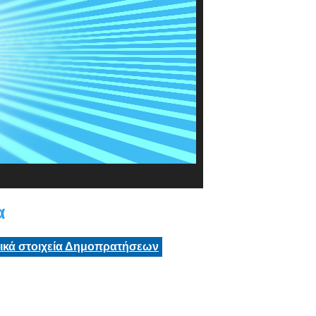
α
τικά στοιχεία Δημοπρατήσεων