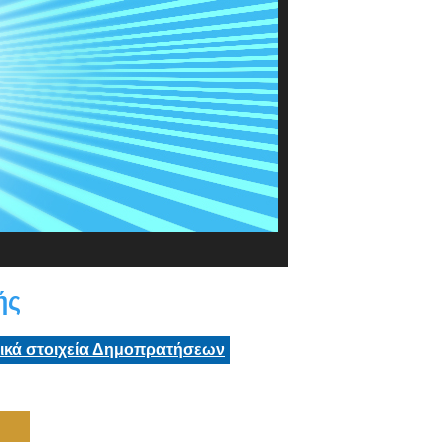
ής
τικά στοιχεία Δημοπρατήσεων