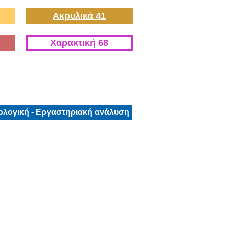
Ακρυλικά 41
Χαρακτική 68
ολογική - Εργαστηριακή ανάλυση