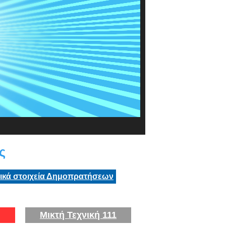
ς
τικά στοιχεία Δημοπρατήσεων
Μικτή Τεχνική 111