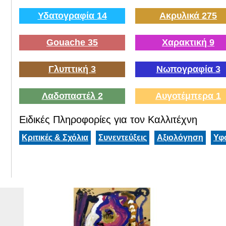
Υδατογραφία 14
Ακρυλικά 275
Gouache 35
Χαρακτική 9
Γλυπτική 3
Νωπογραφία 3
Λαδοπαστέλ 2
Αυγοτέμπερα 1
Ειδικές Πληροφορίες για τον Καλλιτέχνη
Κριτικές & Σχόλια
Συνεντεύξεις
Αξιολόγηση
Υφ