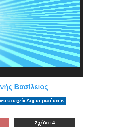
ής Βασίλειος
τικά στοιχεία Δημοπρατήσεων
Σχέδιο 4