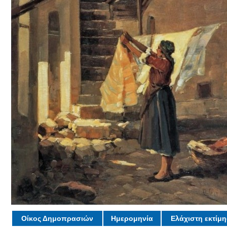
Οίκος Δημοπρασιών
Ημερομηνία
Ελάχιστη εκτίμ