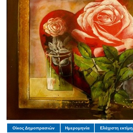
Οίκος Δημοπρασιών
Ημερομηνία
Ελάχιστη εκτίμ