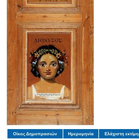
Οίκος Δημοπρασιών
Ημερομηνία
Ελάχιστη εκτίμ