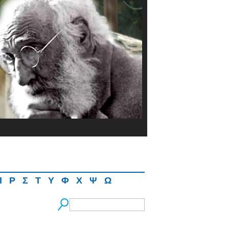
Π
Ρ
Σ
Τ
Υ
Φ
Χ
Ψ
Ω