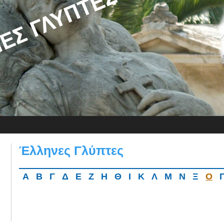
Έλληνες Γλύπτες
Α
Β
Γ
Δ
Ε
Ζ
Η
Θ
Ι
Κ
Λ
Μ
Ν
Ξ
Ο