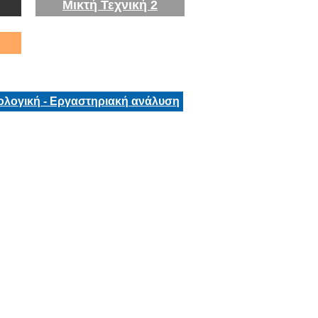
Μικτή Τεχνική 2
ολογική - Εργαστηριακή ανάλυση