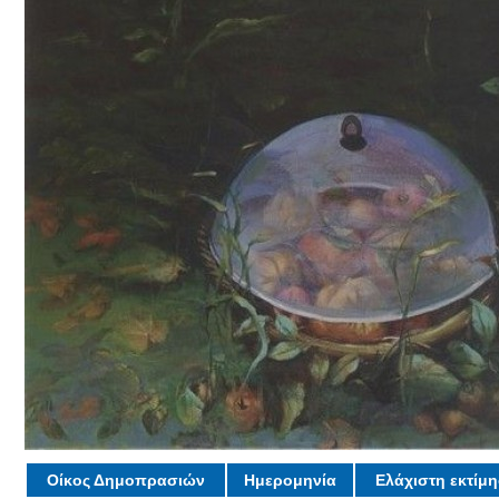
Οίκος Δημοπρασιών
Ημερομηνία
Ελάχιστη εκτίμ