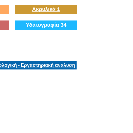
Ακρυλικά 1
Υδατογραφία 34
ολογική - Εργαστηριακή ανάλυση