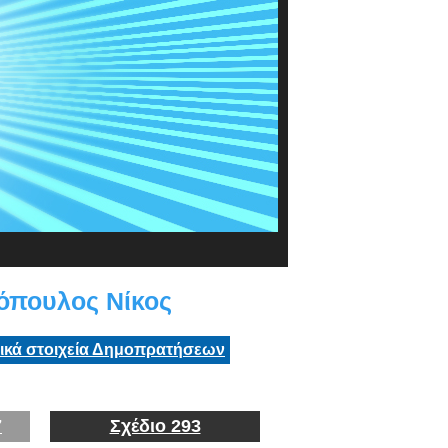
όπουλος Νίκος
τικά στοιχεία Δημοπρατήσεων
7
Σχέδιο 293