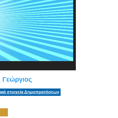
 Γεώργιος
τικά στοιχεία Δημοπρατήσεων