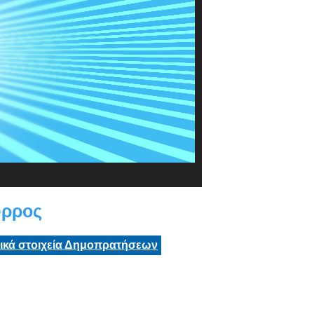
ύρρος
τικά στοιχεία Δημοπρατήσεων