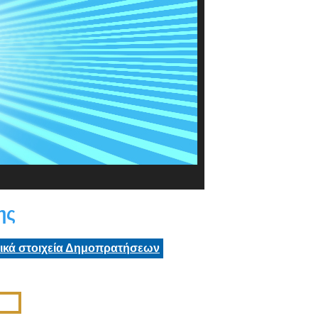
ης
τικά στοιχεία Δημοπρατήσεων