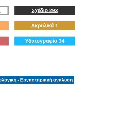
7
Σχέδιο 293
Ακρυλικά 1
Υδατογραφία 34
ολογική - Εργαστηριακή ανάλυση