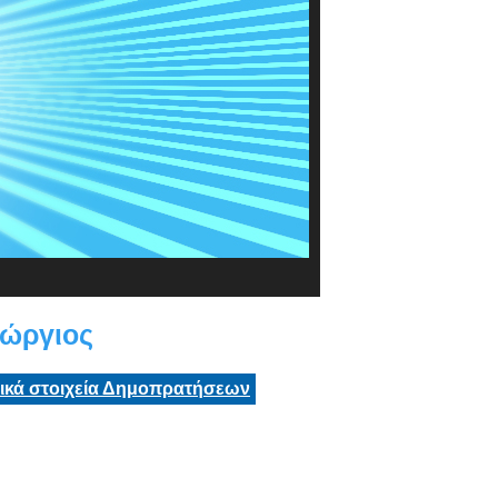
ώργιος
τικά στοιχεία Δημοπρατήσεων