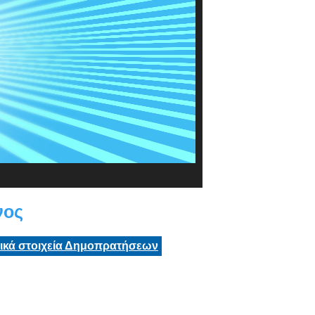
νος
τικά στοιχεία Δημοπρατήσεων