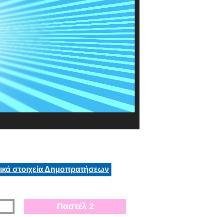
τικά στοιχεία Δημοπρατήσεων
Παστέλ 2