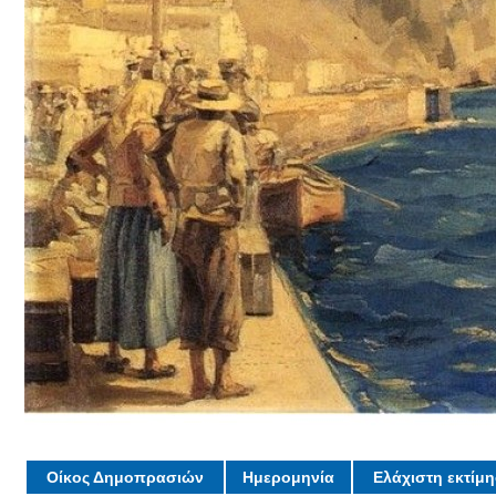
Οίκος Δημοπρασιών
Ημερομηνία
Ελάχιστη εκτίμ