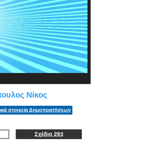
ουλος Νίκος
τικά στοιχεία Δημοπρατήσεων
7
Σχέδιο 293