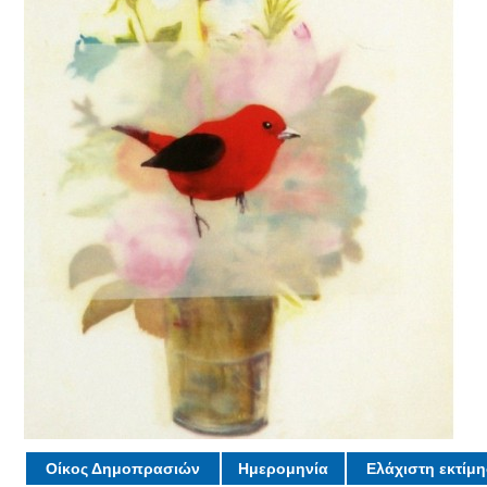
Οίκος Δημοπρασιών
Ημερομηνία
Ελάχιστη εκτίμ