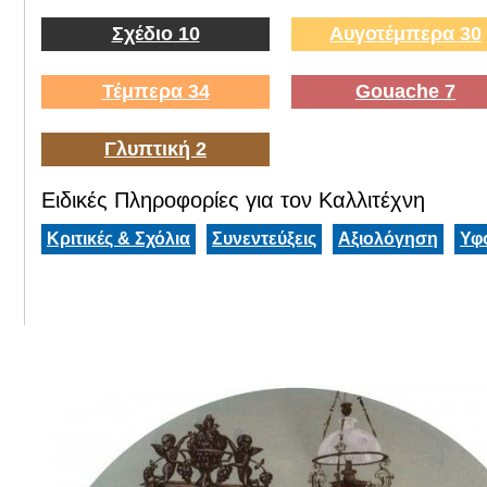
Σχέδιο 10
Αυγοτέμπερα 30
Τέμπερα 34
Gouache 7
Γλυπτική 2
Ειδικές Πληροφορίες για τον Καλλιτέχνη
Κριτικές & Σχόλια
Συνεντεύξεις
Αξιολόγηση
Υφ