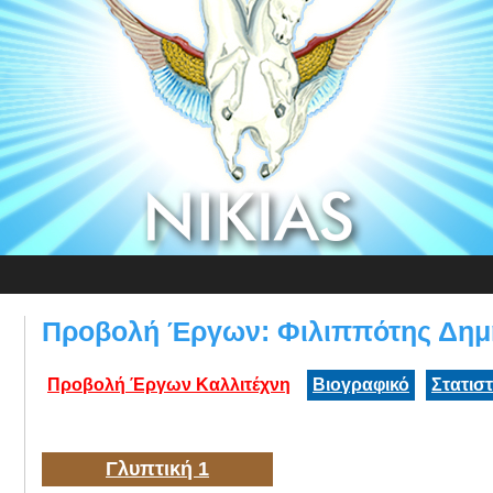
Προβολή Έργων: Φιλιππότης Δημ
Προβολή Έργων Καλλιτέχνη
Βιογραφικό
Στατισ
Γλυπτική 1