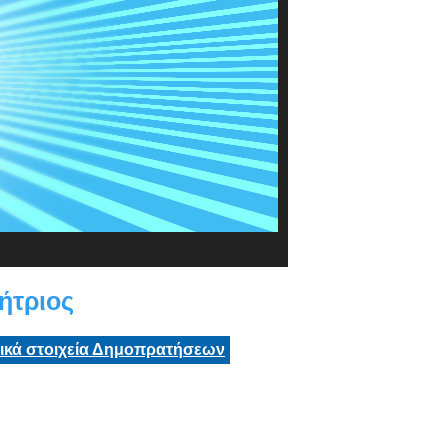
ήτριος
τικά στοιχεία Δημοπρατήσεων