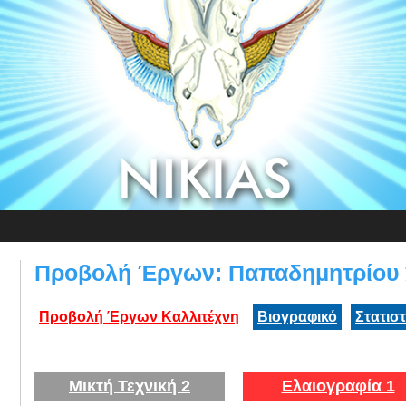
Προβολή Έργων: Παπαδημητρίου 
Προβολή Έργων Καλλιτέχνη
Βιογραφικό
Στατισ
Μικτή Τεχνική 2
Ελαιογραφία 1