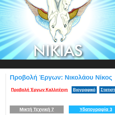
Προβολή Έργων: Νικολάου Νίκος
Προβολή Έργων Καλλιτέχνη
Βιογραφικό
Στατισ
Μικτή Τεχνική 7
Υδατογραφία 3