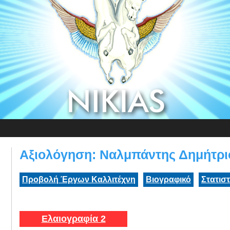
Αξιολόγηση: Ναλμπάντης Δημήτρι
Προβολή Έργων Καλλιτέχνη
Βιογραφικό
Στατισ
Ελαιογραφία 2