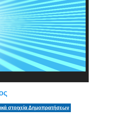
ος
τικά στοιχεία Δημοπρατήσεων