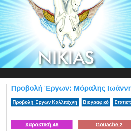
Προβολή Έργων: Μόραλης Ιωάνν
Προβολή Έργων Καλλιτέχνη
Βιογραφικό
Στατισ
Χαρακτική 46
Gouache 2