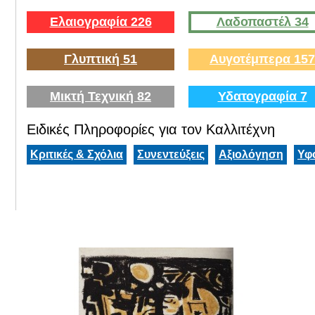
Ελαιογραφία 226
Λαδοπαστέλ 34
Γλυπτική 51
Αυγοτέμπερα 157
Μικτή Τεχνική 82
Υδατογραφία 7
Ειδικές Πληροφορίες για τον Καλλιτέχνη
Κριτικές & Σχόλια
Συνεντεύξεις
Αξιολόγηση
Υφ