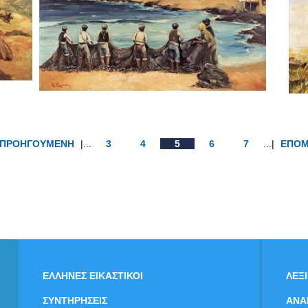
ΠΡΟΗΓΟΥΜΕΝΗ
|...
3
4
5
6
7
...|
ΕΠΟ
ΕΛΛΗΝΕΣ ΕΙΚΑΣΤΙΚΟΙ
ΛΕΞ
ΣΥΝΤΗΡΗΣΕΙΣ
ΑΝΑ