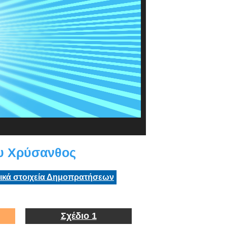
υ Χρύσανθος
τικά στοιχεία Δημοπρατήσεων
Σχέδιο 1