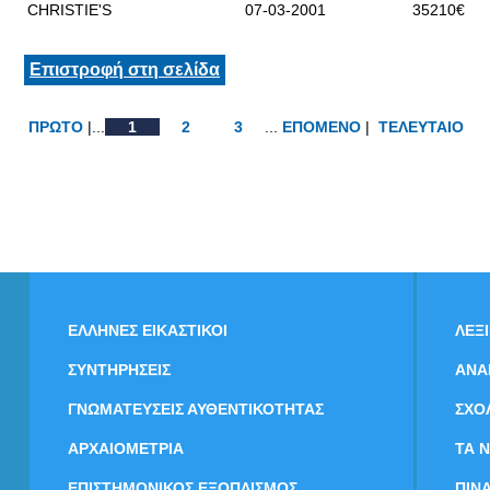
CHRISTIE'S
07-03-2001
35210€
Επιστροφή στη σελίδα
ΠΡΩΤΟ
|...
1
2
3
...
ΕΠΟΜΕΝΟ
|
ΤΕΛΕΥΤΑΙΟ
ΕΛΛΗΝΕΣ ΕΙΚΑΣΤΙΚΟΙ
ΛΕΞ
ΣΥΝΤΗΡΗΣΕΙΣ
ΑΝΑ
ΓΝΩΜΑΤΕΥΣΕΙΣ ΑΥΘΕΝΤΙΚΟΤΗΤΑΣ
ΣΧΟ
ΑΡΧΑΙΟΜΕΤΡΙΑ
ΤΑ 
ΕΠΙΣΤΗΜΟΝΙΚΟΣ ΕΞΟΠΛΙΣΜΟΣ
ΠΙΝ