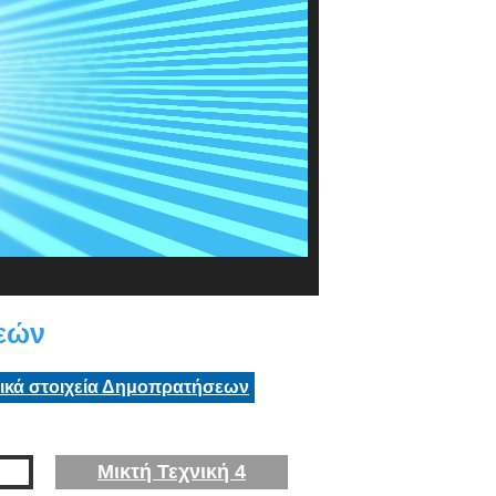
εών
τικά στοιχεία Δημοπρατήσεων
Μικτή Τεχνική 4