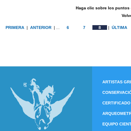
Haga clic sobre los puntos d
Volv
PRIMERA
|
ANTERIOR
| ...
6
7
8
|
ÚLTIMA
ARTISTAS GR
CONSERVACI
CERTIFICADO
ARQUEOMETR
EQUIPO CIENT