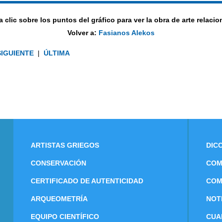
 clic sobre los puntos del gráfico para ver la obra de arte relaci
Volver a:
Fasianos Alekos
SIGUIENTE
|
ÚLTIMA
ARTISTAS GRIEGOS
DIC
CONSERVACIÓN
COM
CERTIFICADO DE AUTENTICIDAD
COM
ARQUEOMETRÍA
NOT
EQUIPO CIENTÍFICO
CUA