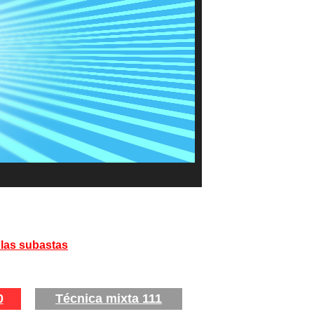
 las subastas
0
Técnica mixta 111