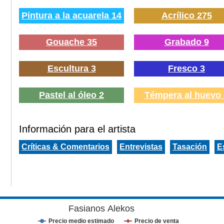
Pintura a la acuarela 14
Acrílico 275
Gouache 35
Grabado 9
Escultura 3
Fresco 3
Pastel al óleo 2
Témpera al huevo 
Información para el artista
Críticas & Comentarios
Entrevistas
Tasación
E
Fasianos Alekos
Precio medio estimado
Precio de venta