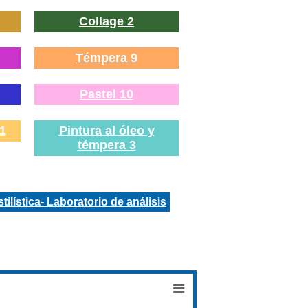
Collage 2
Témpera 9
Pastel 10
1
Pintura al óleo y
témpera 3
stilística- Laboratorio de análisis