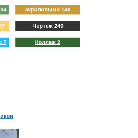
 34
акриловыми 146
57
Чертеж 249
ю 7
Коллаж 2
ников