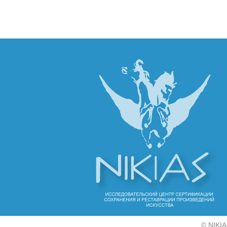
©
NIKIA