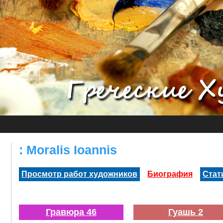
: Moralis Ioannis
Просмотр работ художников
Биография
Стат
Гравюра 46
Гуашь 2