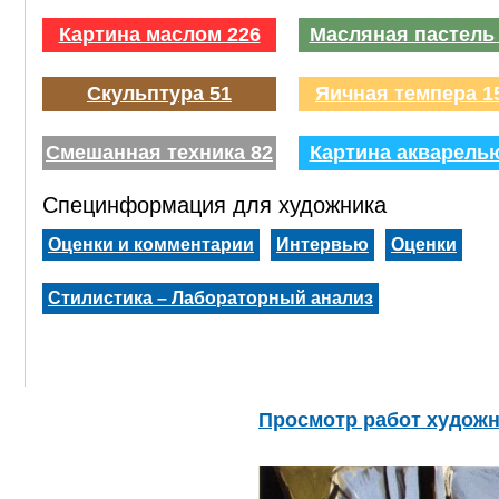
Картина маслом 226
Масляная пастель
Скульптура 51
Яичная темпера 1
Смешанная техника 82
Картина акварель
Специнформация для художника
Оценки и комментарии
Интервью
Оценки
Стилистика – Лабораторный анализ
Просмотр работ худож