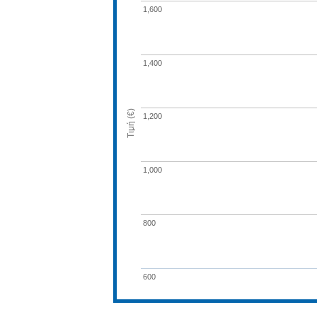
1,600
1,400
Τιμή (€)
1,200
1,000
800
600