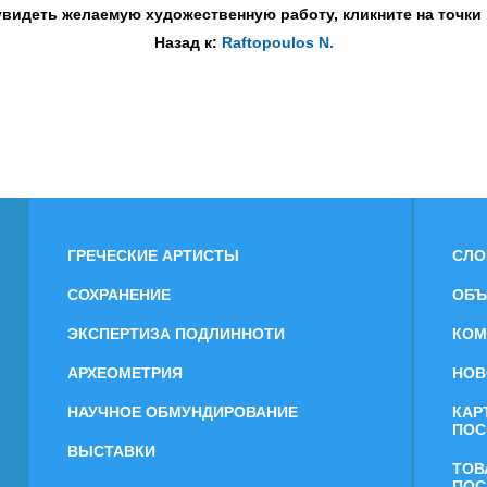
видеть желаемую художественную работу, кликните на точки
Назад к:
Raftopoulos N.
ГРЕЧЕСКИЕ АРТИСТЫ
СЛО
СОХРАНЕНИЕ
ОБЪ
ЭКСПЕРТИЗА ПОДЛИННОТИ
КОМ
АРХЕОМЕТРИЯ
НОВ
НАУЧНОЕ ОБМУНДИРОВАНИЕ
КАР
ПОС
ВЫСТАВКИ
ТОВ
ПОС