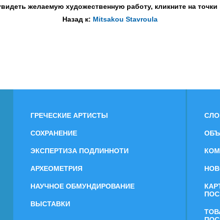
видеть желаемую художественную работу, кликните на точки
Назад к:
Mitsakou Stavroula
ГРЕЧЕСКИЕ АРТИСТЫ
СЛО
СОХРАНЕНИЕ
ОБЪ
ЭКСПЕРТИЗА ПОДЛИННОТИ
КОМ
АРХЕОМЕТРИЯ
НОВ
НАУЧНОЕ ОБМУНДИРОВАНИЕ
КАР
ПОС
ВЫСТАВКИ
ТОВ
ПОС