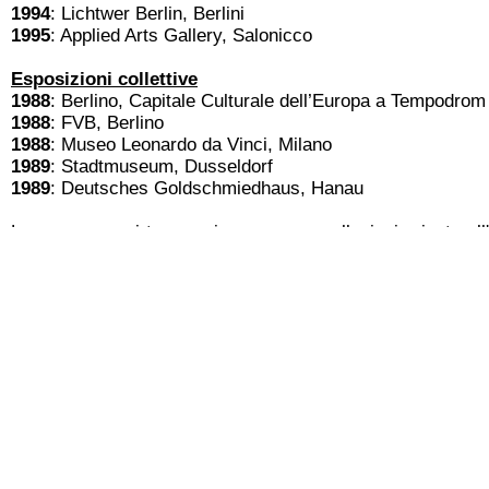
1994
: Lichtwer Berlin, Βerlini
1995
: Applied Arts Gallery, Salonicco
Esposizioni collettive
1988
: Βerlino, Capitale Culturale dell’Europa a Tempodrom
1988
: FVB, Βerlino
1988
: Museo Leonardo da Vinci, Μilano
1989
: Stadtmuseum, Dusseldorf
1989
: Deutsches Goldschmiedhaus, Hanau
Le sue opere si trovano in numerose collezioni private all
così come nella raccolta statale della città di Berlino
Deutsche Bank e nella Lichtwer International.