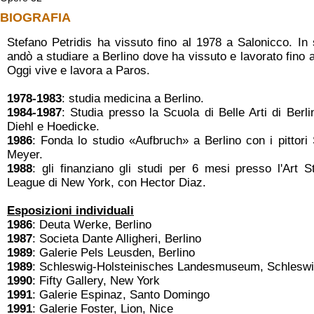
BIOGRAFIA
Stefano Petridis ha vissuto fino al 1978 a Salonicco. In 
andò a studiare a Berlino dove ha vissuto e lavorato fino 
Oggi vive e lavora a Paros.
1978-1983
: studia medicina a Berlino.
1984-1987
: Studia presso la Scuola di Belle Arti di Berli
Diehl e Hoedicke.
1986
: Fonda lo studio «Aufbruch» a Berlino con i pittori 
Meyer.
1988
: gli finanziano gli studi per 6 mesi presso l'Art S
League di New York, con Hector Diaz.
Esposizioni individuali
1986
: Deuta Werke, Berlino
1987
: Societa Dante Alligheri, Βerlino
1989
: Galerie Pels Leusden, Βerlino
1989
: Schleswig-Holsteinisches Landesmuseum, Schlesw
1990
: Fifty Gallery, New York
1991
: Galerie Espinaz, Santo Domingo
1991
: Galerie Foster, Lion, Nice