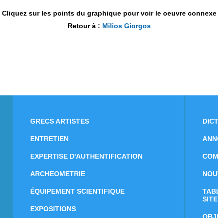
Cliquez sur les points du graphique pour voir le oeuvre connexe
Retour à :
Milios Giorgos
GRECS ARTISTES
DIC
ENTRETIEN
ANN
EXPERTISE D'AUTHENTIFICATION
COM
ARCHEOMETRIE
NOU
ÉQUIPEMENT SCIENTIFIQUE
TAB
SITE
EXPOSITIONS
OBJ