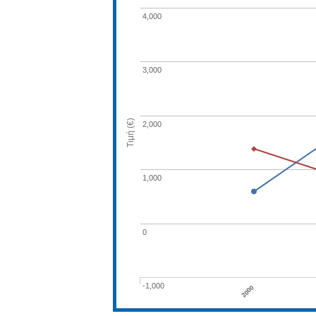
4,000
3,000
Τιμή (€)
2,000
1,000
0
-1,000
2000